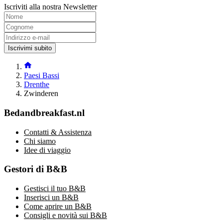
Iscriviti alla nostra Newsletter
Iscrivimi subito
Paesi Bassi
Drenthe
Zwinderen
Bedandbreakfast.nl
Contatti & Assistenza
Chi siamo
Idee di viaggio
Gestori di B&B
Gestisci il tuo B&B
Inserisci un B&B
Come aprire un B&B
Consigli e novità sui B&B