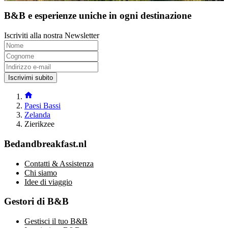
B&B e esperienze uniche in ogni destinazione
Iscriviti alla nostra Newsletter
Iscrivimi subito
Paesi Bassi
Zelanda
Zierikzee
Bedandbreakfast.nl
Contatti & Assistenza
Chi siamo
Idee di viaggio
Gestori di B&B
Gestisci il tuo B&B