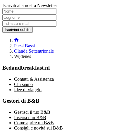
Iscriviti alla nostra Newsletter
Iscrivimi subito
Paesi Bassi
Olanda Settentrionale
Wijdenes
Bedandbreakfast.nl
Contatti & Assistenza
Chi siamo
Idee di viaggio
Gestori di B&B
Gestisci il tuo B&B
Inserisci un B&B
Come aprire un B&B
Consigli e novità sui B&B