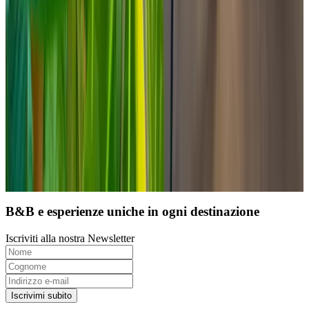
(
8,9 km
da Stroe
)
Carica pagina successiva
1
2
3
4
5
B&B e esperienze uniche in ogni destinazione
Iscriviti alla nostra Newsletter
Iscrivimi subito