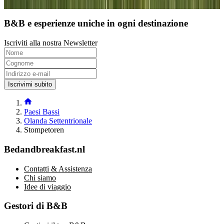
B&B e esperienze uniche in ogni destinazione
Iscriviti alla nostra Newsletter
Iscrivimi subito
Paesi Bassi
Olanda Settentrionale
Stompetoren
Bedandbreakfast.nl
Contatti & Assistenza
Chi siamo
Idee di viaggio
Gestori di B&B