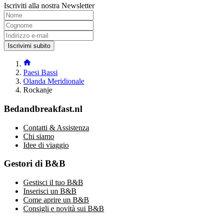
Iscriviti alla nostra Newsletter
Iscrivimi subito
Paesi Bassi
Olanda Meridionale
Rockanje
Bedandbreakfast.nl
Contatti & Assistenza
Chi siamo
Idee di viaggio
Gestori di B&B
Gestisci il tuo B&B
Inserisci un B&B
Come aprire un B&B
Consigli e novità sui B&B