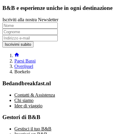
B&B e esperienze uniche in ogni destinazione
Iscriviti alla nostra Newsletter
Iscrivimi subito
Paesi Bassi
Overijssel
Boekelo
Bedandbreakfast.nl
Contatti & Assistenza
Chi siamo
Idee di viaggio
Gestori di B&B
Gestisci il tuo B&B