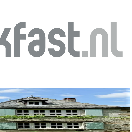
osto giusto. La nostra pagina
Idee di viaggio
in B&B è piena di storie,
e i più bei luoghi di ogni destinazione. Immergiti in un mondo fatto di