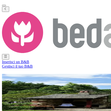
Inserisci un B&B
Gestisci il tuo B&B
Preferisci l’italiano per le tue idee di viag
Siamo spiacenti, questo contenuto non è disponibile in italiano. Ma non
spunti e consigli per aiutarti a vivere ogni vacanza al massimo.
Crediamo che i B&B siano il cuore pulsante di ogni viaggio indimenticab
piccoli dettagli e grandi scoperte!