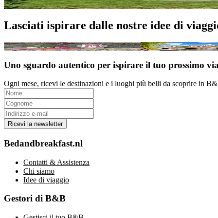
Idee di viaggio
Lasciati ispirare dalle nostre idee di viaggi
Vincitore Miglior B&B dei Paesi Bassi 2026
Cosa vedere in Olanda: le
Uno sguardo autentico per ispirare il tuo prossimo vi
Ogni mese, ricevi le destinazioni e i luoghi più belli da scoprire in B
Ricevi la newsletter
Bedandbreakfast.nl
Contatti & Assistenza
Chi siamo
Idee di viaggio
Gestori di B&B
Gestisci il tuo B&B