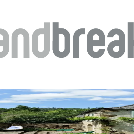
gio?
 preoccuparti! Se cerchi idee per rendere i tuoi viaggi unici, sei nel p
ile, spazi accoglienti che ti mettono in contatto con la cultura locale 