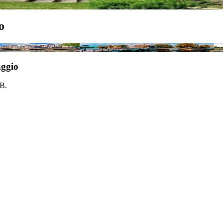
o
 migliori città da scoprire
Cosa vedere ad Amsterdam in un weekend
Al
aggio
&B.