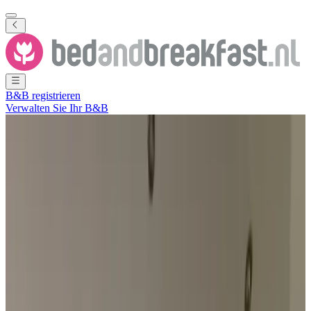
B&B registrieren
Verwalten Sie Ihr B&B
Alle Fotos ansehen
Alle Fotos ansehen
Huyze Koekendael
Doetinchem
,
Gelderland
,
Niederlande
Unverbindliche Anfrage