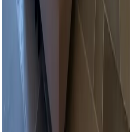
Terrasse (allgemeine Nutzung)
Parken
Parken (gratis)
Parken (auf eigenem Gelände)
Allgemein
Haustiere verboten
Tagungs-/Banketteinrichtungen
In der Unterkunft
Wohnzimmer
Esszimmer
TV
Kühlschrank
Kochnische
Kaffee- und Teezubehör
Wasserkocher
Küchenutensilien
Für Kinder