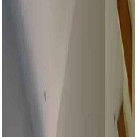
Daten
Wählen Sie Ihre Aufenthaltsdaten
Personen
Wählen Sie Ihre Aufenthaltsdaten, um Verfügbarkeit und Preise zu
sehen
Gästezimmer für Ihren Aufenthalt
Fotogalerie ansehen
Zimmer 1
Zimmer
Info
Zimmerinformationen
Frühstück inbegriffen
55 m²
Privates Badezimmer
Klimaanlage