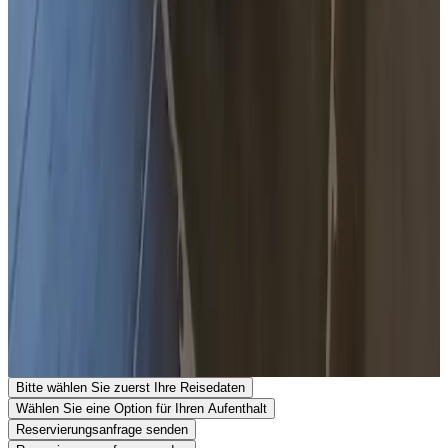
Kinder & Zustellbetten
Einzelheiten zu Kindern und Zustellbetten finden Sie in den
Zimmerinformationen.
Öffentliche Verkehrsmittel
1 km
von der Bushaltestelle
,
2 km
vom Bahnhof
Kontakt mit Huyze Koekendael
Huyze Koekendael
Rekhemseweg 52
7004HB Doetinchem
Niederlande
Auf Karte anzeigen
Ihre Reservierungsanfrage ist unverbindlich und erst endgültig,
wenn sie sowohl von Ihnen als auch vom Gastgeber bestätigt
wurde. Stellen Sie daher gerne Ihre zusätzlichen Fragen im
Reservierungsformular.
Website ansehen
Telefonnummer anzeigen
Senden Sie eine Reservierungsanfrage
Stellen Sie eine Frage per E-Mail
Bitte wählen Sie zuerst Ihre Reisedaten
Wählen Sie eine Option für Ihren Aufenthalt
Reservierungsanfrage senden