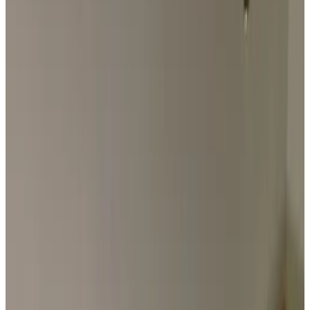
9.4
Hervorragend
20 Gästebewertungen
Gästehaus
1 Gästezimmer