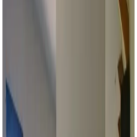
Private Terrasse
Gesamte Einheit im Erdgeschoss gelegen
Gartenblick
Eigener Eingang
Wählen Sie Ihre Aufenthaltsdaten, um Verfügbarkeit und Preise zu
sehen
Daten
Personen
Wählen Sie Ihre Aufenthaltsdaten
Keine Reservierungsgebühren oder Provisionen
Ihre Anfrage ist unverbindlich
Sie buchen direkt beim Gastgeber
Inklusiv Frühstück und Touristensteuer
20 Gästebewertungen