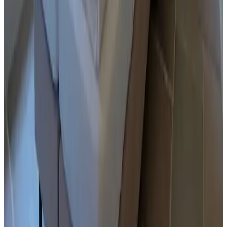
9
Heerlijk rustig genieten en super goed verzorgd
Geen eigenlijk, plaatselijke verordening laat sommige dingen niet
toe. Gewoon boeken hier
Alle Gästebewertungen ansehen
Komfort
9.4
Sauberkeit
9.5
Lage
9.5