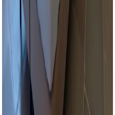
Preis-Leistungs-Verhältnis
9.1
Service
9.5
Alle 20 Gästebewertungen ansehen
Ausstattung
Internet
Kostenloses WLAN
Dienstleistungen & Extras
Gepäckraum
Fahrräder
Abschließbarer Fahrradraum
Ladestation für Elektrofahrräder
Außenbereich & Ausblick
Garten