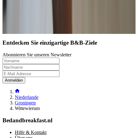
1
2
3
4
Entdecken Sie einzigartige B&B-Ziele
Abonnieren Sie unseren Newsletter
Anmelden
Niederlande
Groningen
Wittewierum
Bedandbreakfast.nl
Hilfe & Kontakt
Über uns