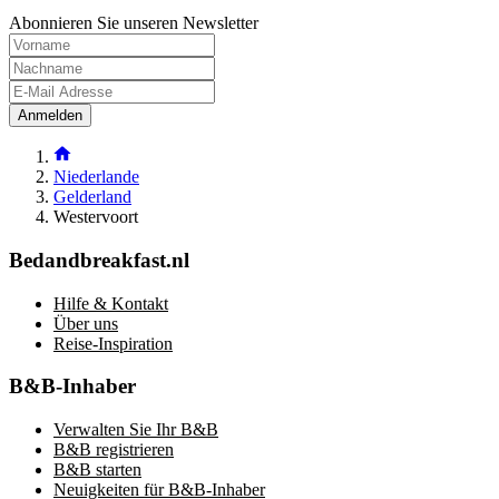
Abonnieren Sie unseren Newsletter
Anmelden
Niederlande
Gelderland
Westervoort
Bedandbreakfast.nl
Hilfe & Kontakt
Über uns
Reise-Inspiration
B&B-Inhaber
Verwalten Sie Ihr B&B
B&B registrieren
B&B starten
Neuigkeiten für B&B-Inhaber