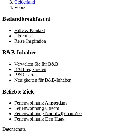
Gelderland
Voorst
Bedandbreakfast.nl
Hilfe & Kontakt
Über uns
Reise-Inspiration
B&B-Inhaber
Verwalten Sie Ihr B&B
B&B registrieren
B&B starten
Neuigkeiten für B&B-Inhaber
Beliebte Ziele
Ferienwohnung Amsterdam
Ferienwohnung Utrecht
Ferienwohnung Noordwijk aan Zee
Ferienwohnung Den Haag
Datenschutz