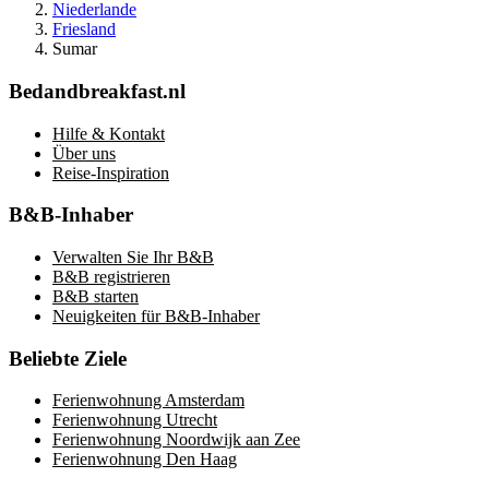
Niederlande
Friesland
Sumar
Bedandbreakfast.nl
Hilfe & Kontakt
Über uns
Reise-Inspiration
B&B-Inhaber
Verwalten Sie Ihr B&B
B&B registrieren
B&B starten
Neuigkeiten für B&B-Inhaber
Beliebte Ziele
Ferienwohnung Amsterdam
Ferienwohnung Utrecht
Ferienwohnung Noordwijk aan Zee
Ferienwohnung Den Haag