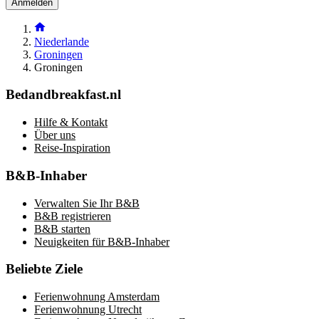
Anmelden
Niederlande
Groningen
Groningen
Bedandbreakfast.nl
Hilfe & Kontakt
Über uns
Reise-Inspiration
B&B-Inhaber
Verwalten Sie Ihr B&B
B&B registrieren
B&B starten
Neuigkeiten für B&B-Inhaber
Beliebte Ziele
Ferienwohnung Amsterdam
Ferienwohnung Utrecht