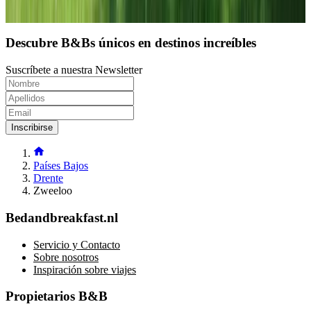
5
Descubre B&Bs únicos en destinos increíbles
Suscríbete a nuestra Newsletter
Inscribirse
Países Bajos
Drente
Zweeloo
Bedandbreakfast.nl
Servicio y Contacto
Sobre nosotros
Inspiración sobre viajes
Propietarios B&B