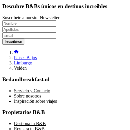
Descubre B&Bs únicos en destinos increíbles
Suscríbete a nuestra Newsletter
Inscribirse
Países Bajos
Limburgo
Velden
Bedandbreakfast.nl
Servicio y Contacto
Sobre nosotros
Inspiración sobre viajes
Propietarios B&B
Gestiona tu B&B
Registra tu B&B