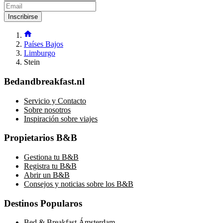
Inscribirse
Países Bajos
Limburgo
Stein
Bedandbreakfast.nl
Servicio y Contacto
Sobre nosotros
Inspiración sobre viajes
Propietarios B&B
Gestiona tu B&B
Registra tu B&B
Abrir un B&B
Consejos y noticias sobre los B&B
Destinos Popularos
Bed & Breakfast Ámsterdam