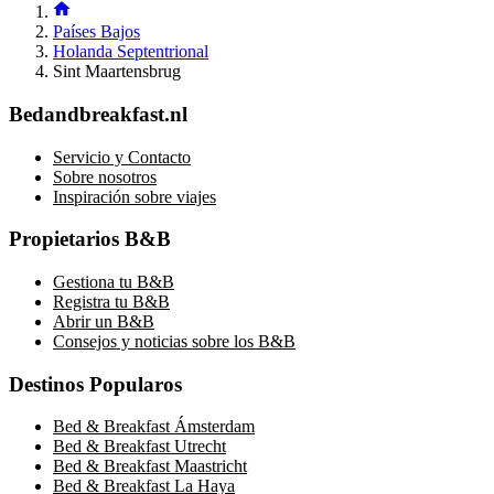
Países Bajos
Holanda Septentrional
Sint Maartensbrug
Bedandbreakfast.nl
Servicio y Contacto
Sobre nosotros
Inspiración sobre viajes
Propietarios B&B
Gestiona tu B&B
Registra tu B&B
Abrir un B&B
Consejos y noticias sobre los B&B
Destinos Popularos
Bed & Breakfast Ámsterdam
Bed & Breakfast Utrecht
Bed & Breakfast Maastricht
Bed & Breakfast La Haya