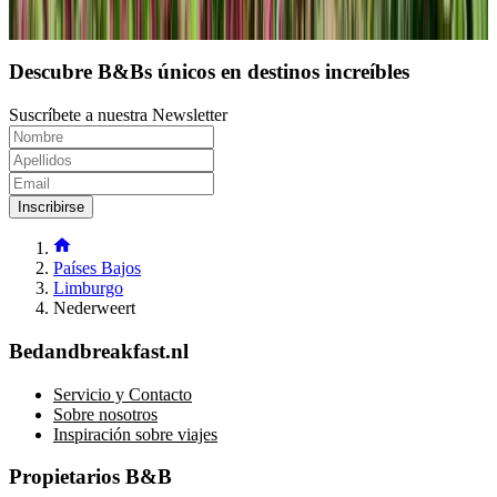
5
Descubre B&Bs únicos en destinos increíbles
Suscríbete a nuestra Newsletter
Inscribirse
Países Bajos
Limburgo
Nederweert
Bedandbreakfast.nl
Servicio y Contacto
Sobre nosotros
Inspiración sobre viajes
Propietarios B&B