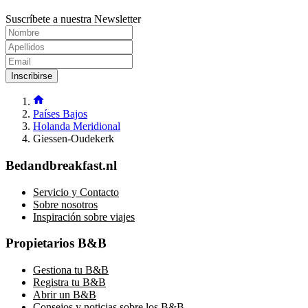
Suscríbete a nuestra Newsletter
Inscribirse
Países Bajos
Holanda Meridional
Giessen-Oudekerk
Bedandbreakfast.nl
Servicio y Contacto
Sobre nosotros
Inspiración sobre viajes
Propietarios B&B
Gestiona tu B&B
Registra tu B&B
Abrir un B&B
Consejos y noticias sobre los B&B