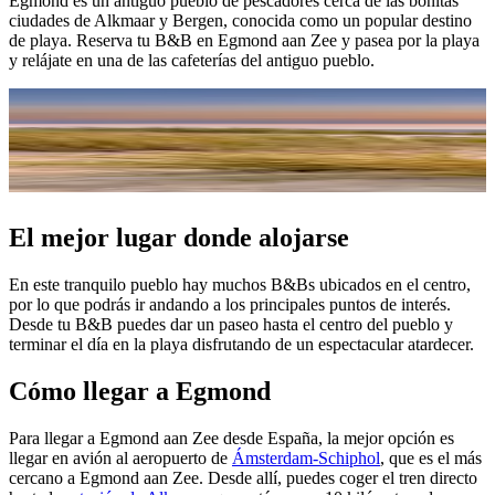
Egmond es un antiguo pueblo de pescadores cerca de las bonitas
ciudades de Alkmaar y Bergen, conocida como un popular destino
de playa. Reserva tu B&B en Egmond aan Zee y pasea por la playa
y relájate en una de las cafeterías del antiguo pueblo.
Parque Nacional Dunas Holandesas
La
reserva de dunas
de Hola Septentrional cerca de Egmond aan Zee es 
El mejor lugar donde alojarse
En este tranquilo pueblo hay muchos B&Bs ubicados en el centro,
por lo que podrás ir andando a los principales puntos de interés.
Desde tu B&B puedes dar un paseo hasta el centro del pueblo y
terminar el día en la playa disfrutando de un espectacular atardecer.
Cómo llegar a Egmond
Para llegar a Egmond aan Zee desde España, la mejor opción es
llegar en avión al aeropuerto de
Ámsterdam-Schiphol
, que es el más
cercano a Egmond aan Zee. Desde allí, puedes coger el tren directo