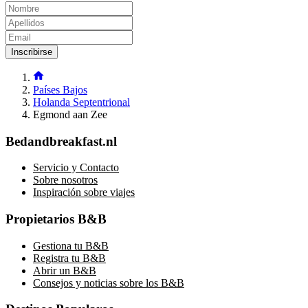
Inscribirse
Países Bajos
Holanda Septentrional
Egmond aan Zee
Bedandbreakfast.nl
Servicio y Contacto
Sobre nosotros
Inspiración sobre viajes
Propietarios B&B
Gestiona tu B&B
Registra tu B&B
Abrir un B&B
Consejos y noticias sobre los B&B