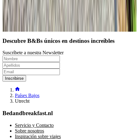
3
4
5
6
Descubre B&Bs únicos en destinos increíbles
Suscríbete a nuestra Newsletter
Inscribirse
Países Bajos
Utrecht
Bedandbreakfast.nl
Servicio y Contacto
Sobre nosotros
Inspiración sobre viajes