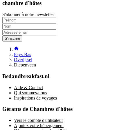
chambre d'hôtes
S'abonner à notre newsletter
S'inscrire
Pays-Bas
Overijssel
Diepenveen
Bedandbreakfast.nl
Aide & Contact
Qui sommes-nous
Inspirations de voyages
Gérants de Chambres d'hôtes
Vers le compte d'utilisateur
Ajoutez votre hébergement