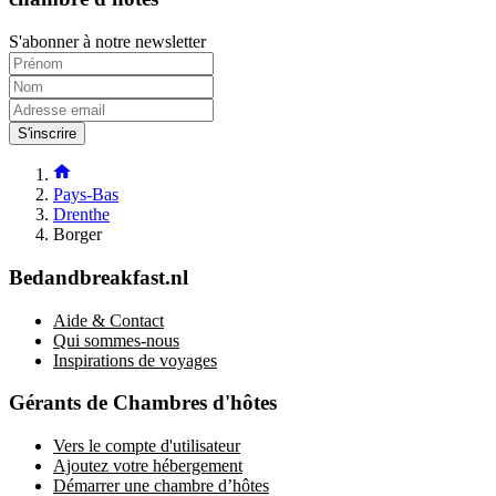
S'abonner à notre newsletter
S'inscrire
Pays-Bas
Drenthe
Borger
Bedandbreakfast.nl
Aide & Contact
Qui sommes-nous
Inspirations de voyages
Gérants de Chambres d'hôtes
Vers le compte d'utilisateur
Ajoutez votre hébergement
Démarrer une chambre d’hôtes