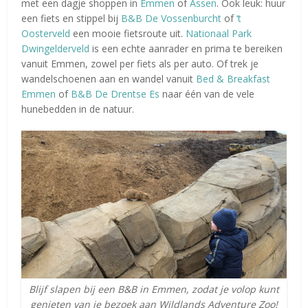
met een dagje shoppen in
Emmen
of
Assen
. Ook leuk: huur
een fiets en stippel bij
B&B De Vossenburcht
of
‘t
Oosterveld
een mooie fietsroute uit.
Nationaal Park
Dwingelderveld
is een echte aanrader en prima te bereiken
vanuit Emmen, zowel per fiets als per auto. Of trek je
wandelschoenen aan en wandel vanuit
Bed & Breakfast
Emmen
of
B&B De Drentse Es
naar één van de vele
hunebedden in de natuur.
Blijf slapen bij een B&B in Emmen, zodat je volop kunt
genieten van je bezoek aan Wildlands Adventure Zoo!