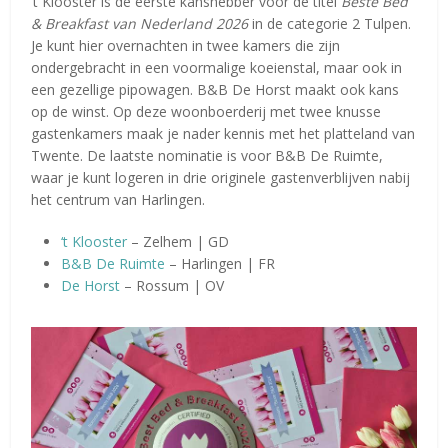
‘t Klooster is de eerste kanshebber voor de titel
Beste Bed
& Breakfast van Nederland 2026
in de categorie 2 Tulpen.
Je kunt hier overnachten in twee kamers die zijn
ondergebracht in een voormalige koeienstal, maar ook in
een gezellige pipowagen. B&B De Horst maakt ook kans
op de winst. Op deze woonboerderij met twee knusse
gastenkamers maak je nader kennis met het platteland van
Twente. De laatste nominatie is voor B&B De Ruimte,
waar je kunt logeren in drie originele gastenverblijven nabij
het centrum van Harlingen.
‘t Klooster
– Zelhem | GD
B&B De Ruimte
– Harlingen | FR
De Horst
– Rossum | OV