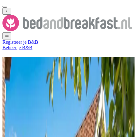
Registreer je B&B
Beheer je B&B
Vind hier je ideale B&B
Ontdek unieke B&B’s, appartementen en vakantiehuizen
Locatie
Waar wil je heen?
Datums
Wanneer?
Personen
Met wie?
Zoeken
Heb je een B&B, vakantiehuisje of appartement?
Meld je aan: een vast jaarbedrag, géén commissies