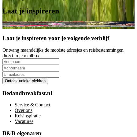
Laat je inspireren
Winnaars 'Beste B&B van Nederland 2026'
Luxe B&B's voor een We
Laat je inspireren voor je volgende verblijf
Ontvang maandelijks de mooiste adresjes en reisbestemmingen
direct in je mailbox
Ontdek unieke plekken
Bedandbreakfast.nl
Service & Contact
Over ons
Reisinspiratie
Vacatures
B&B-eigenaren