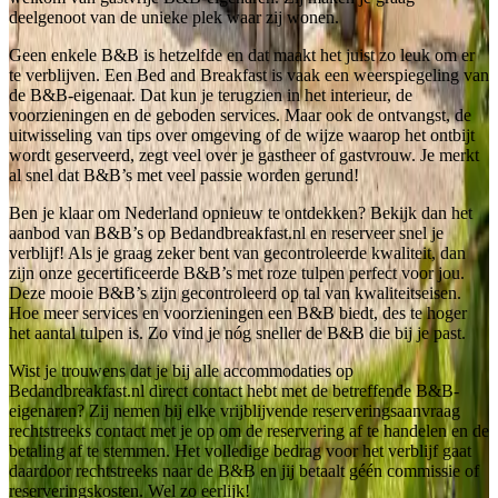
deelgenoot van de unieke plek waar zij wonen.
Geen enkele B&B is hetzelfde en dat maakt het juist zo leuk om er
te verblijven. Een Bed and Breakfast is vaak een weerspiegeling van
de B&B-eigenaar. Dat kun je terugzien in het interieur, de
voorzieningen en de geboden services. Maar ook de ontvangst, de
uitwisseling van tips over omgeving of de wijze waarop het ontbijt
wordt geserveerd, zegt veel over je gastheer of gastvrouw. Je merkt
al snel dat B&B’s met veel passie worden gerund!
Ben je klaar om Nederland opnieuw te ontdekken? Bekijk dan het
aanbod van B&B’s op Bedandbreakfast.nl en reserveer snel je
verblijf! Als je graag zeker bent van gecontroleerde kwaliteit, dan
zijn onze gecertificeerde B&B’s met roze tulpen perfect voor jou.
Deze mooie B&B’s zijn gecontroleerd op tal van kwaliteitseisen.
Hoe meer services en voorzieningen een B&B biedt, des te hoger
het aantal tulpen is. Zo vind je nóg sneller de B&B die bij je past.
Wist je trouwens dat je bij alle accommodaties op
Bedandbreakfast.nl direct contact hebt met de betreffende B&B-
eigenaren? Zij nemen bij elke vrijblijvende reserveringsaanvraag
rechtstreeks contact met je op om de reservering af te handelen en de
betaling af te stemmen. Het volledige bedrag voor het verblijf gaat
daardoor rechtstreeks naar de B&B en jij betaalt géén commissie of
reserveringskosten. Wel zo eerlijk!