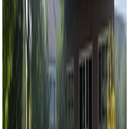
Prinsenstede
Amsterdam
9
Houseboat Canto
Amsterdam