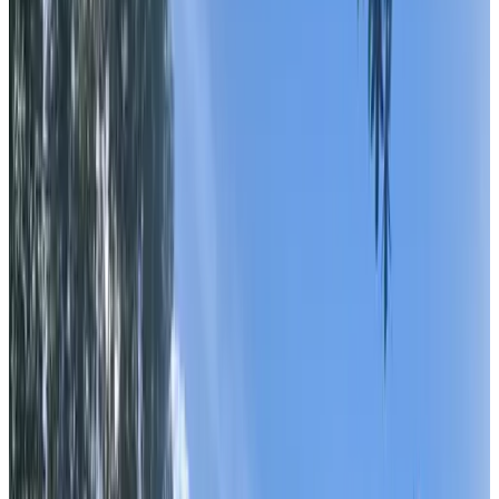
Johan's Bed and Breakfast since 2014
Amsterdam
Stays Inn City Farmer Amsterdam
Amsterdam
8.5
B&B Bij de Amstel
Amsterdam