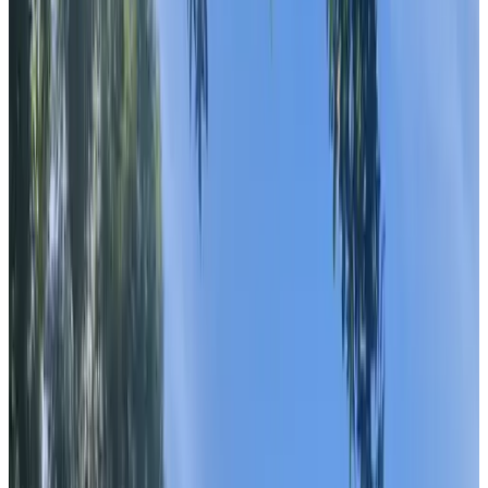
Classificatie
Toegankelijkheid
Rolstoelgebruikers
Geheel gelegen op begane grond
Bovenverdiepingen bereikbaar per lift
Adults only