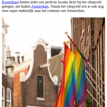
Rozenburg
bieden ieder een perfecte locatie dicht bij het vliegveld
gelegen, net buiten
Amsterdam
. Vanuit het vliegveld reis je ook nog
eens super makkelijk naar het centrum van Amsterdam.
Verblijf in rust maar toch dichtbij het centrum.
Ontsnap aan de drukte van de stad en geniet van een heerlijk, rustig
verblijf in
De Jordaan
, Plantagebuurt,
Oud-West
en
Watergraafsmeer
. Deze wijken liggen allemaal op loopafstand van
het centrum wat de perfecte combinatie biedt om Amsterdam te
ontdekken. Iets buiten het centrum zorgt een verblijf vlak bij
het
Vondelpark
(Amsterdam
Oud zuid
) ook voor een stukje extra
ontspanning door onder andere de groene omgeving.
De Johan Cruijff boulevard, perfect voor
evenementen.
Of je nou naar Amsterdam gaat voor een voetbalwedstrijd in
de
Johan Cruijff Arena
of een concert in het Ziggo Dome of in de Rai,
met een verblijf dichtbij de
Johan Cruijff Boulevard
loop je zo naar
je favoriete evenement toe. Je komt er super makkelijk met het
openbaar vervoer vanuit
Amsterdam Centraal
. Reis je liever met de
auto naar Amsterdam? Dan kun je je auto vaak ook
bij de
accommodatie parkeren.