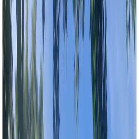
Bad
Privéterras
Eigen keuken
Koelkast
Meer
Opties voor ontbijt
Inclusief ontbijt
Lactosevrij (op verzoek)
Glutenvrij (op verzoek)
Vegetarisch
Vegan
Streekproducten
Meer