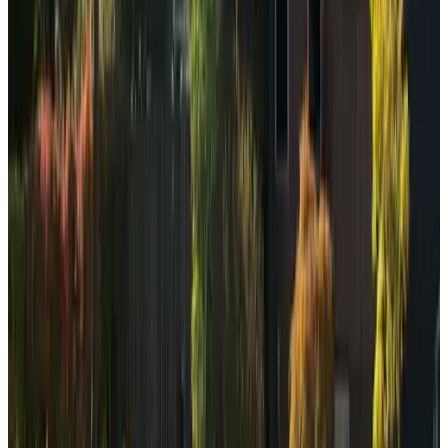
9.3
Bed en Breakfast Voormekaar
Amsterdam
9