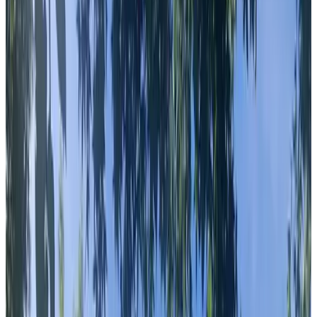
Reviewscore
Algemene voorzieningen
WiFi (gratis)
Oplaadpunt elektrische auto
Huisdieren welkom (na overleg)
Fietsen beschikbaar
Hot tub/Jacuzzi
Sauna
Meer
Kamervoorzieningen
Privé badkamer
Eigen entree