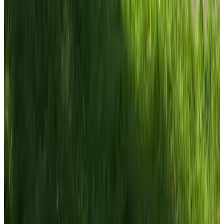
Amsterdam
9.6
Vondice Hotel
Amsterdam
De 9 Straatjes
Amsterdam