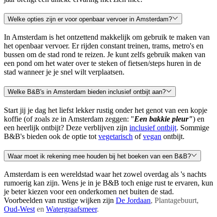
Welke opties zijn er voor openbaar vervoer in Amsterdam?
In Amsterdam is het ontzettend makkelijk om gebruik te maken van
het openbaar vervoer. Er rijden constant treinen, trams, metro's en
bussen om de stad rond te reizen. Je kunt zelfs gebruik maken van
een pond om het water over te steken of fietsen/steps huren in de
stad wanneer je je snel wilt verplaatsen.
Welke B&B's in Amsterdam bieden inclusief ontbijt aan?
Start jij je dag het liefst lekker rustig onder het genot van een kopje
koffie (of zoals ze in Amsterdam zeggen: "
Een bakkie pleur"
) en
een heerlijk ontbijt? Deze verblijven zijn
inclusief ontbijt
. Sommige
B&B's bieden ook de optie tot
vegetarisch
of
vegan
ontbijt.
Waar moet ik rekening mee houden bij het boeken van een B&B?
Amsterdam is een wereldstad waar het zowel overdag als 's nachts
rumoerig kan zijn. Wens je in je B&B toch enige rust te ervaren, kun
je beter kiezen voor een onderkomen net buiten de stad.
Voorbeelden van rustige wijken zijn
De Jordaan
, Plantagebuurt,
Oud-West
en
Watergraafsmeer
.