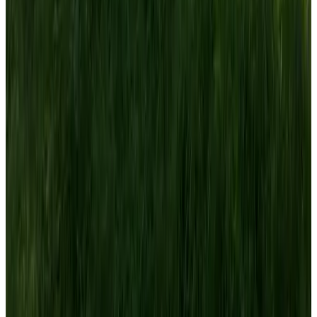
9.5
Mr.B & Mrs.S
Amsterdam
8.9