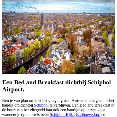
Verblijf dichtbij alle highlights
van de stad.
Reis je met de trein naar Amsterdam of wens je volop gebruik te
maken van het openbaar vervoer in de stad, dan kan het handig zijn
om in de buurt van
Amsterdam Centraal
te verblijven. Wat mooi
meegenomen is, is dat je verblijf hierdoor super dichtbij veel
bezienswaardigheden ligt. Andere opties om te verblijven in het
centrum zijn dichtbij
het Anne Frank huis
,
het Rijksmuseum
,
Het
Koninklijk Paleis
en de net buiten centrum gelegen dierentuin:
Artis
.
Ongeacht hoelang je verblijf duurt, zijn er talloze mogelijkheden om
je bezoek aan Amsterdam afwisselend te spenderen.
B&B's in de Binnenstad.
Een Bed and Breakfast dichtbij Schiphol
Airport.
Ben je van plan om met het vliegtuig naar Amsterdam te gaan, is het
handig om dichtbij
Schiphol
te verblijven. Een Bed and Breakfast in
de buurt van het vliegveld kan ook een handige optie zijn voor
wanneer je op doorreis bent.
Schiphol-Rijk
,
Badhoevedorp
en