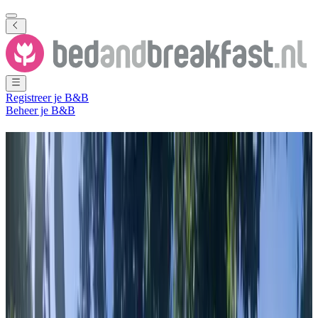
Registreer je B&B
Beheer je B&B
Bed and Breakfast
Amsterdam
131 B&B's
in en nabij
Amsterdam
Plaats
(
Noord-Holland
,
Nederland
)
Filter
Sorteer
Kaart
Kamertype
Gastenkamer
Appartement
Vakantiehuis