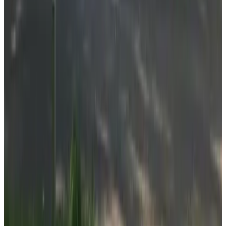
8.5
InnAmsterdam4U
Amsterdam
9.4