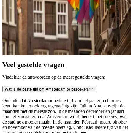
Combineer je bezoek aan de Amsterdam Pride.
Dit evenement verwelkomt jaarlijks honderdduizenden bezoekers in
Amsterdam en dat maakt de Pride het drukst bezochte evenement
van Nederland. Vanuit de Pride loop je zo terug naar je B&B
wanneer je verblijft dichtbij
de Amstel,
de Keizersgracht
of
Grachtengordel
. Pride vindt plaats rond eind juli/begin augustus
maar wees optijd met het plannen van je bezoek. Accommodaties in
de buurt snel vol zitten.
Veel gestelde vragen
Vindt hier de antwoorden op de meest gestelde vragen:
Wat is de beste tijd om Amsterdam te bezoeken?
Ondanks dat Amsterdam in iedere tijd van het jaar zijn charmes
kent, kan het er ook erg regenachtig zijn. Juli en Augustus zijn de
maanden met de meeste zon. In de maanden december en januari
kan het zomaar zijn dat Amsterdam wordt bedekt met sneeuw, wat
de stad nog mooier maakt. In de maanden Februari, maart, oktober
en november valt de meeste neerslag. Conclusie: Iedere tijd van het
jaar brengt een unieke ervaring met zich mee.