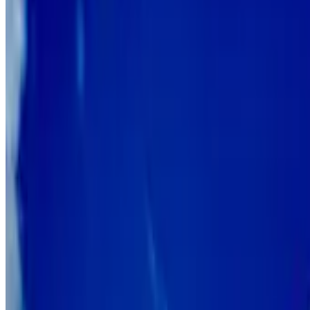
9.4
B&B Ellen
Maastricht