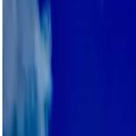
Vegan
Streekproducten
Meer
Classificatie
Toegankelijkheid
Rolstoelgebruikers
Geheel gelegen op begane grond