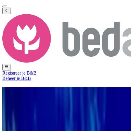
Registreer je B&B
Beheer je B&B
Bed and Breakfast
Maastricht
122 B&B's
in en nabij
Maastricht
Plaats
(
Limburg
,
Nederland
)
Filter
Sorteer
Kaart
Kamertype