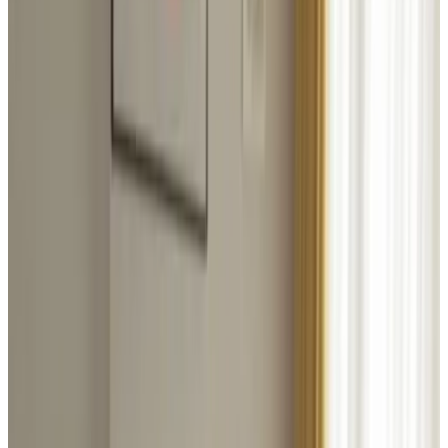
Datums
Personen
Kies je verblijfsdata
Géén reserveringskosten of commissies
Je aanvraag is vrijblijvend
Je reserveert rechtstreeks bij de eigenaar
Inclusief ontbijt en toeristenbelasting
141 reviews