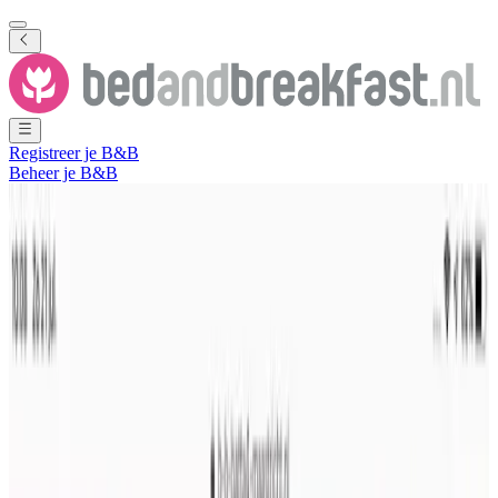
Registreer je B&B
Beheer je B&B
Toon alle foto's
Toon alle foto's
Batta 4
Maastricht
,
Limburg
,
Nederland
Vrijblijvende aanvraag