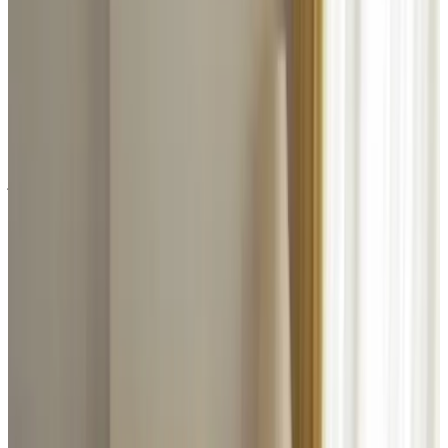
adnaloJ
juli 2026
9.2