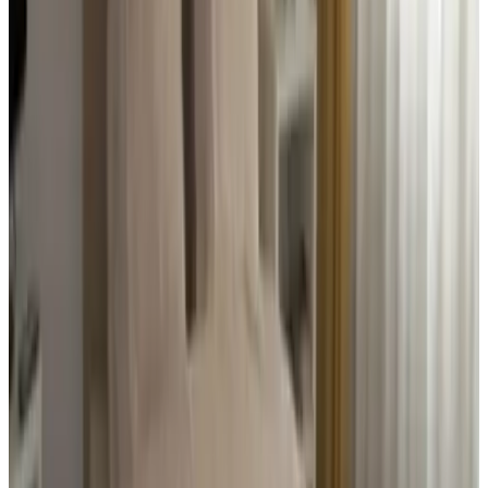
9.6
Wat je krijgt voor deze prijs op een prima locatie is perfect. Het
wordt onze vaste plek wanneer we Maastricht bezoeken!
Ik kan niets bedenken.
MW