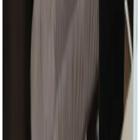
Frans
Nederlands
Grieks
Voorzieningen
Parkeren (Gratis)
Terras (algemeen gebruik)
Niet roken in gehele B&B
Bagage-opslag
Meer voorzieningen
Voorwaarden
Inchecken
14:00 - 23:00
Uitchecken
Tot 11:00
Betaalmethodes op locatie
Contant
Overboeking (IBAN)
Kinderen & Extra bedden
Details over kinderen en extra bedden vind je bij de