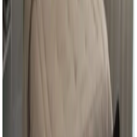
De B&B is centraal gelegen, vlakbij station én centrum en toch in
een rustige straat. De eigenaresse is hartelijk en alles is tot in de
puntje verzorgd. Heerlijk bed!
Geen
Bekijk alle reviews
Comfort
8.6
Hygiëne
9.0
Locatie
9.2
Prijs/kwaliteit
8.9
Service
8.8
Bekijk alle 141 reviews