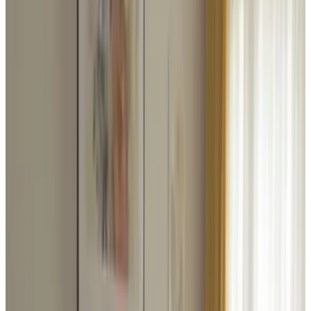
Personen
Kies je verblijfsdata om beschikbaarheid en prijzen te zien
gastenkamer voor je verblijf
Let op
: de actuele beschikbaarheidsinformatie van deze B&B is
onbekend. Weten of er plek is? Stuur dan eerst een
reserveringsaanvraag.
Toon kamerfoto's
Kamer 1
Kamer
Info
Kamerinformatie
Inclusief ontbijt
Privé badkamer
Gratis WiFi
Koffie- en theefaciliteiten
Kies je verblijfsdata om beschikbaarheid en prijzen te zien