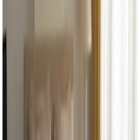
Wat hebben we genoten! De beneden verdieping was voor ons.
We hadden een zeer ruime slaapkamer met een lekker bed. Een
keuken, douche en apart toilet. Alles was voorzien van wat je maar
nodig hebt. Vivi heeft ons hartelijk welkom geheten en ons zeer
goed verzorgd! Het is dichtbij alle dingen die je zou willen zien of
beleven. Mooie wandeling over de servaasbrug en je bent zo op het
Vrijthof. In de omgeving genoeg winkeltjes, eetgelegenheden en het
station. Een aanrader!!!
Geen!