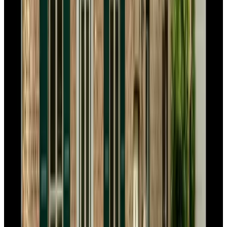
9.1
Bike B&B Brakke Berg
Berg en Terblijt
8.9