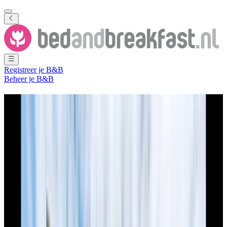
Registreer je B&B
Beheer je B&B
Bed and Breakfast
Limburg
254 B&B's
in
Limburg
Regio
(
Nederland
)
Filter
Sorteer
Kaart
Kamertype
Gastenkamer
Appartement
Vakantiehuis