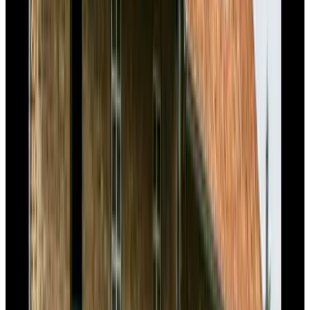
9.6
B&B De Oude Dorpsslagerij
Nuth