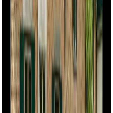
Vida Verde
Berg en Terblijt
9.2
Op 't Bergske
Heerlen