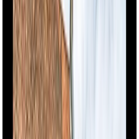
Classificatie
Toegankelijkheid
Rolstoelgebruikers
Geheel gelegen op begane grond
Bovenverdiepingen bereikbaar per lift
Adults only