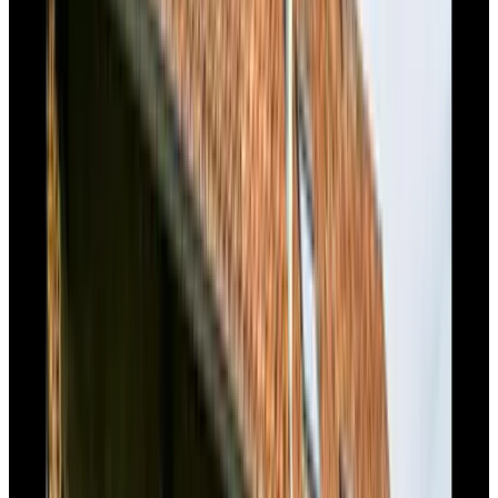
De Turfstaeker
Ospel
9.6
Bed & Breakfast De Hagendoorn