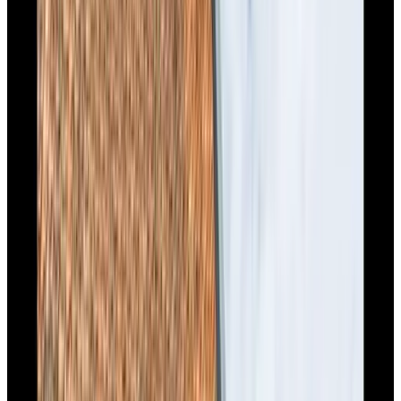
9.7
Beste B&B 2025
Het Raadhuys - Design B&B
Kessel