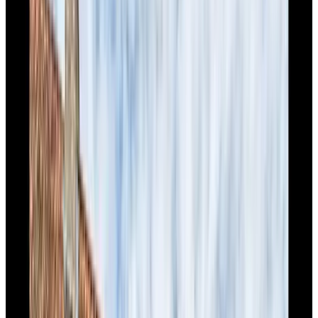
Eijsden
(
3
)
Meer
Reviewscore
Algemene voorzieningen
WiFi (gratis)
Oplaadpunt elektrische auto
Huisdieren welkom (na overleg)
Fietsen beschikbaar
Hot tub/Jacuzzi
Sauna
Meer
Kamervoorzieningen
Privé badkamer
Eigen entree