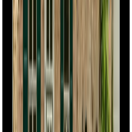
9.2
Panorama Sousberg B&B
Schin op Geul