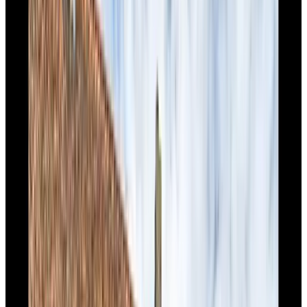
Bad
Privéterras
Eigen keuken
Koelkast
Meer
Opties voor ontbijt
Inclusief ontbijt
Lactosevrij (op verzoek)
Glutenvrij (op verzoek)
Vegetarisch
Vegan
Streekproducten
Meer