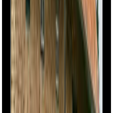
9.6
de Lochterhof
Berg en Terblijt
9.4