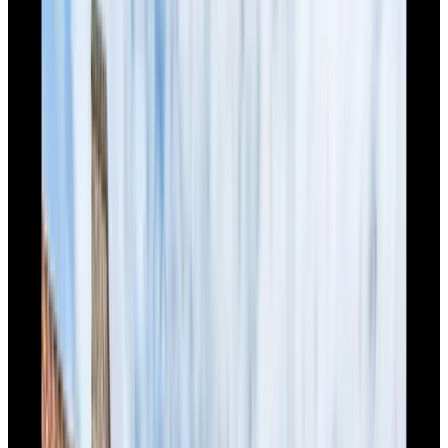
Populaire bestemmingen
Maastricht
(
26
)
Valkenburg
(
8
)
Venlo
(
8
)
Well
(
6
)
Mechelen
(
6
)
Sittard
(
5
)
Heerlen
(
5
)
Klimmen
(
4
)
Berg en Terblijt
(
4
)
Nederweert
(
4
)
Nuth
(
4
)
Swalmen
(
4
)
Echt
(
4
)
Geulle
(
4
)
Baexem
(
3
)
Beek
(
3
)
Puth
(
3
)
Banholt
(
3
)
Horn
(
3
)
Melderslo
(
3
)
Bemelen
(
3
)
Weert
(
3
)
Baarlo
(
3
)