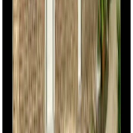
Valkenburg
9.7
The Sjinn Boutique Hotel B&B
Schin op Geul