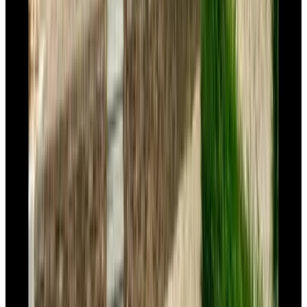
9.4
TweeZeven
Geulle
9.4