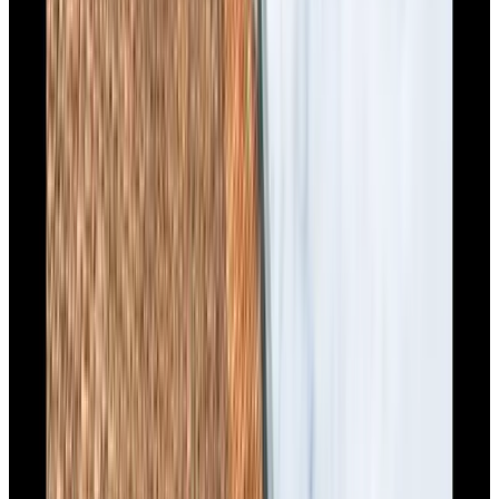
B&B Mwórveld
Moorveld
9.6
Beste B&B 2026
Op Oeveren
Linne