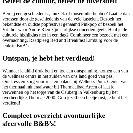
Beleef de cultuur, beleef de diversiteit
Ben jij een geschiedenis-, muziek of museumliefhebber? Laat je dan
verassen door de geschiedenis van de vele kastelen. Bezoek het
bekendste en oudste popfestival genaamd Pinkpop of bezoek het
Vrijthof waar André Rieu zijn jaarlijkse concerten geeft. Haal je de
culturele highlights niet in een dag? Combineer een bezoek met een
overnachting. Raadpleeg Bed and Breakfast Limburg voor de
leukste BnB’s.
Ontspan, je hebt het verdiend!
Wanneer je altijd druk bent en toe aan ontspanning, komen een van
de wellness centra in het zuiden van ons land goed van pas.
Ontstress en zorg voor rust en balans bij Wellness Puur. Geniet van
het thermaal mineraalwater bij Thermaalbad Arcen of laat je
verwennen op het topje van de Cauberg in Valkenburg bij het
overheerlijke Thermae 2000. Gun jezelf een beetje rust, je hebt het
verdiend!
Compleet overzicht avontuurlijke
sfeervolle B&B’s!