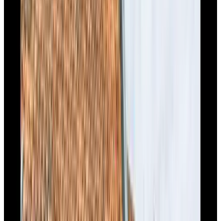
9.5
B&B Knooppunt70
Arcen
9.1