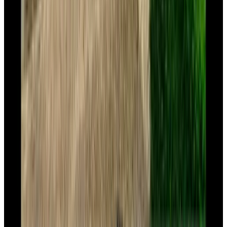
9.5
Volgende pagina laden
1
2
3
4
...
11