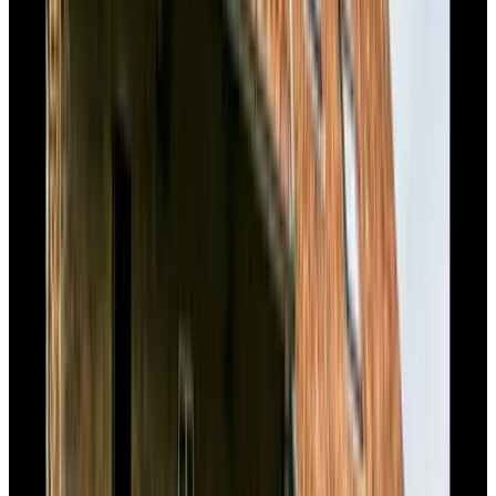
Moorveld
9.4
B&B de Maaskei
Geulle