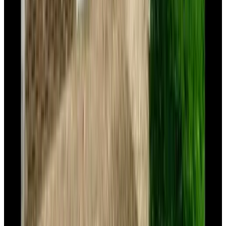
Casa Castanea
Amstenrade
9.4
B&B Overmunthe
Urmond