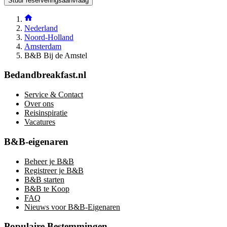
Stuur reserveringsaanvraag
Nederland
Noord-Holland
Amsterdam
B&B Bij de Amstel
Bedandbreakfast.nl
Service & Contact
Over ons
Reisinspiratie
Vacatures
B&B-eigenaren
Beheer je B&B
Registreer je B&B
B&B starten
B&B te Koop
FAQ
Nieuws voor B&B-Eigenaren
Populaire Bestemmingen