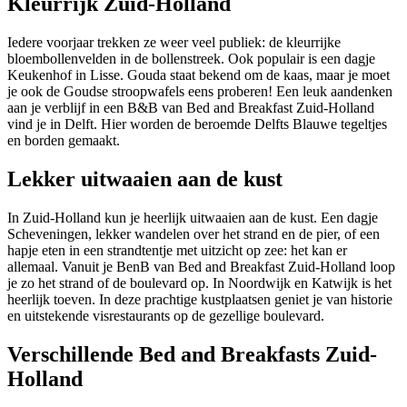
Kleurrijk Zuid-Holland
Iedere voorjaar trekken ze weer veel publiek: de kleurrijke
bloembollenvelden in de bollenstreek. Ook populair is een dagje
Keukenhof in Lisse. Gouda staat bekend om de kaas, maar je moet
je ook de Goudse stroopwafels eens proberen! Een leuk aandenken
aan je verblijf in een B&B van Bed and Breakfast Zuid-Holland
vind je in Delft. Hier worden de beroemde Delfts Blauwe tegeltjes
en borden gemaakt.
Lekker uitwaaien aan de kust
In Zuid-Holland kun je heerlijk uitwaaien aan de kust. Een dagje
Scheveningen, lekker wandelen over het strand en de pier, of een
hapje eten in een strandtentje met uitzicht op zee: het kan er
allemaal. Vanuit je BenB van Bed and Breakfast Zuid-Holland loop
je zo het strand of de boulevard op. In Noordwijk en Katwijk is het
heerlijk toeven. In deze prachtige kustplaatsen geniet je van historie
en uitstekende visrestaurants op de gezellige boulevard.
Verschillende Bed and Breakfasts Zuid-
Holland