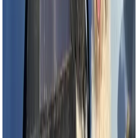
(
5,9 km
van Delft
)
B&B Veen 107
Den Haag
9.6