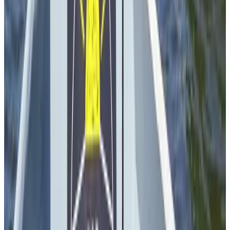
8.7
(
3,9 km
van Delft
)
Het Boerenhuisje
Den Haag
(
4,1 km
van Delft
)
B&B Bij Yvon
Nootdorp
9.5