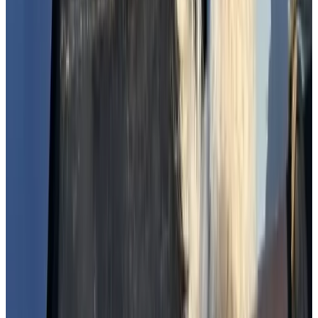
(
6,7 km
van Delft
)
B&B Boonervliet
Schipluiden
9.6
(
7,3 km
van Delft
)
Volgende pagina laden