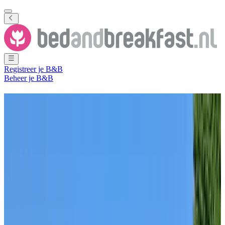
Registreer je B&B
Beheer je B&B
Bed and Breakfast
Delft
107 B&B's
in en nabij
Delft
Plaats
(
Zuid-Holland
,
Nederland
)
Filter
Sorteer
Kaart
Kamertype
Gastenkamer
Appartement
Vakantiehuis