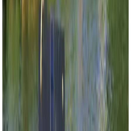
Eemswolde
Delft
9.4
Anne's Ding
Delft