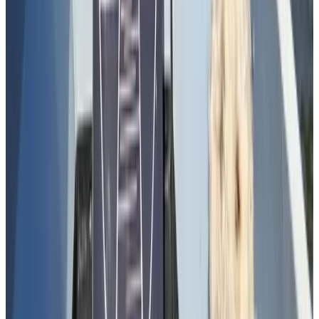
De Lier
9.5
(
5,5 km
van Delft
)
Strijpwetering
Rijswijk