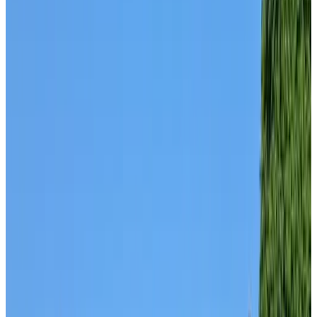
Privéterras
Eigen keuken
Koelkast
Meer
Opties voor ontbijt
Inclusief ontbijt
Lactosevrij (op verzoek)
Glutenvrij (op verzoek)
Vegetarisch
Vegan
Streekproducten
Meer
Classificatie