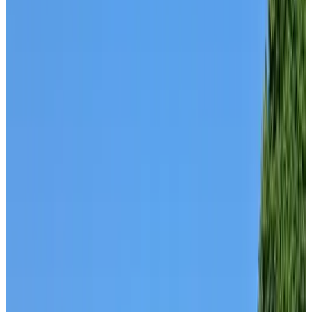
Reviewscore
Algemene voorzieningen
WiFi (gratis)
Oplaadpunt elektrische auto
Huisdieren welkom (na overleg)
Fietsen beschikbaar
Sauna
Keuken
Meer
Kamervoorzieningen
Privé badkamer
Eigen entree
Bad