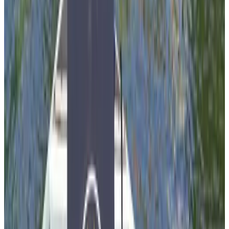
Rijswijk
9.4
(
2,1 km
van Delft
)
Aan de Delftse Trekvaart
Rijswijk