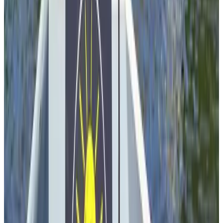
9.4
(
2,9 km
van Delft
)
Buitengewoon Bed en Breakfast
Delfgauw