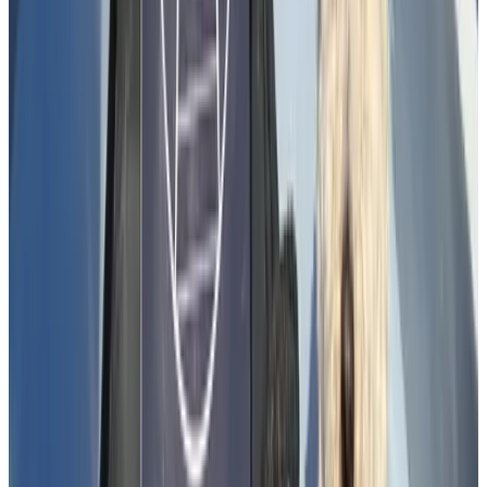
9
(
5,5 km
van Delft
)
Oude Bakkerij Bed and Breakfast
Rijswijk