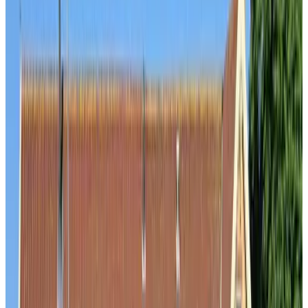
Delft
9.3
Stadshofje De Mol
Delft