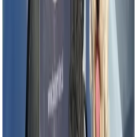
9.3
(
5,7 km
van Delft
)
B&B De Tuinkamer
Voorburg
9.5