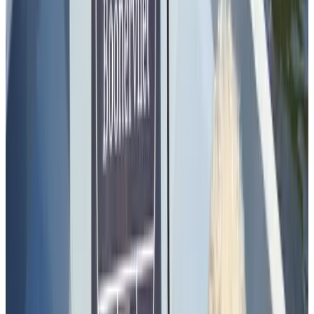
(
4,9 km
van Delft
)
B&B Donna
Pijnacker
8.4
(
5,2 km
van Delft
)
Bed and breakfast De Lierhand