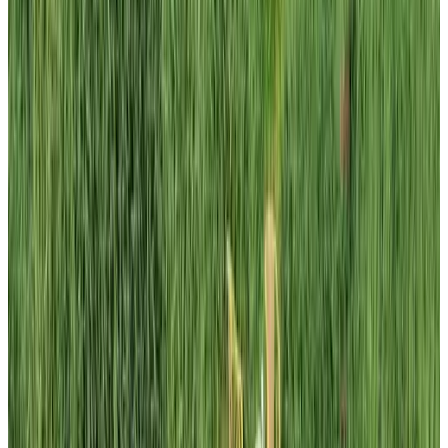
Het Atelier
Delft
9.4
B&B Bij Jeanne
Delft