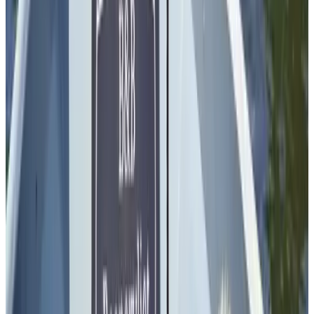
(
4,6 km
van Delft
)
Bed en Breakfast De Weijde Blick
Schipluiden
9