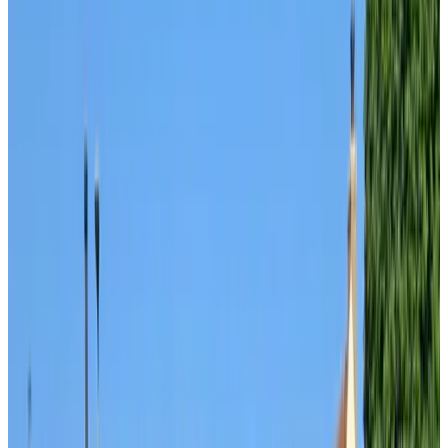
Toegankelijkheid
Rolstoelgebruikers
Geheel gelegen op begane grond
Bovenverdiepingen bereikbaar per lift
Adults only
Bed en Broodje Bloem