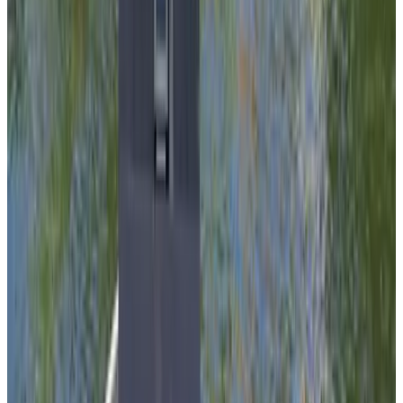
9.4
Appartement Casa Sciarone
Delft
Accommodaties net buiten je bestemming
Nabij Delft
De Buytenplaets