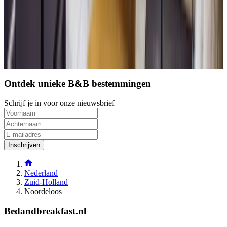
1
2
3
4
5
Ontdek unieke B&B bestemmingen
Schrijf je in voor onze nieuwsbrief
Inschrijven
Nederland
Zuid-Holland
Noordeloos
Bedandbreakfast.nl