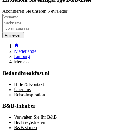
Abonnieren Sie unseren Newsletter
Anmelden
Niederlande
Limburg
Merselo
Bedandbreakfast.nl
Hilfe & Kontakt
Über uns
Reise-Inspiration
B&B-Inhaber
Verwalten Sie Ihr B&B
B&B registrieren
B&B starten