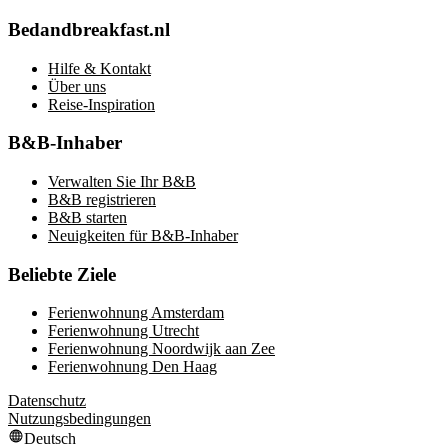
Bedandbreakfast.nl
Hilfe & Kontakt
Über uns
Reise-Inspiration
B&B-Inhaber
Verwalten Sie Ihr B&B
B&B registrieren
B&B starten
Neuigkeiten für B&B-Inhaber
Beliebte Ziele
Ferienwohnung Amsterdam
Ferienwohnung Utrecht
Ferienwohnung Noordwijk aan Zee
Ferienwohnung Den Haag
Datenschutz
Nutzungsbedingungen
Deutsch