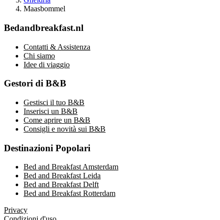
Maasbommel
Bedandbreakfast.nl
Contatti & Assistenza
Chi siamo
Idee di viaggio
Gestori di B&B
Gestisci il tuo B&B
Inserisci un B&B
Come aprire un B&B
Consigli e novità sui B&B
Destinazioni Popolari
Bed and Breakfast Amsterdam
Bed and Breakfast Leida
Bed and Breakfast Delft
Bed and Breakfast Rotterdam
Privacy
Condizioni d'uso