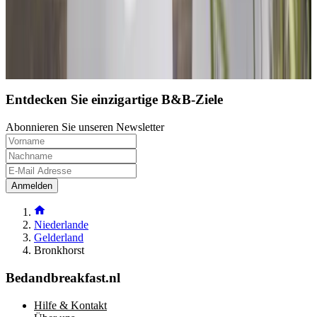
1
2
3
4
5
Entdecken Sie einzigartige B&B-Ziele
Abonnieren Sie unseren Newsletter
Anmelden
Niederlande
Gelderland
Bronkhorst
Bedandbreakfast.nl
Hilfe & Kontakt