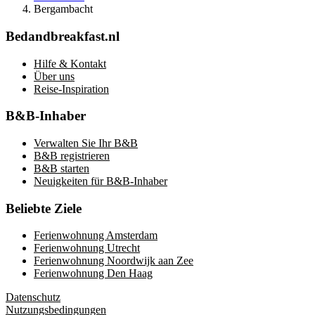
Bergambacht
Bedandbreakfast.nl
Hilfe & Kontakt
Über uns
Reise-Inspiration
B&B-Inhaber
Verwalten Sie Ihr B&B
B&B registrieren
B&B starten
Neuigkeiten für B&B-Inhaber
Beliebte Ziele
Ferienwohnung Amsterdam
Ferienwohnung Utrecht
Ferienwohnung Noordwijk aan Zee
Ferienwohnung Den Haag
Datenschutz
Nutzungsbedingungen