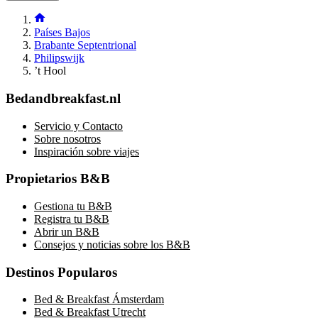
Países Bajos
Brabante Septentrional
Philipswijk
’t Hool
Bedandbreakfast.nl
Servicio y Contacto
Sobre nosotros
Inspiración sobre viajes
Propietarios B&B
Gestiona tu B&B
Registra tu B&B
Abrir un B&B
Consejos y noticias sobre los B&B
Destinos Popularos
Bed & Breakfast Ámsterdam
Bed & Breakfast Utrecht