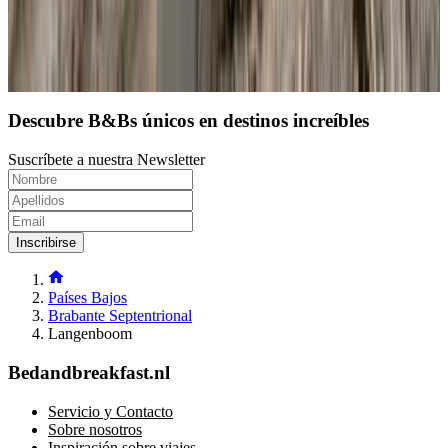
2
3
4
5
Descubre B&Bs únicos en destinos increíbles
Suscríbete a nuestra Newsletter
Inscribirse
Países Bajos
Brabante Septentrional
Langenboom
Bedandbreakfast.nl
Servicio y Contacto
Sobre nosotros
Inspiración sobre viajes