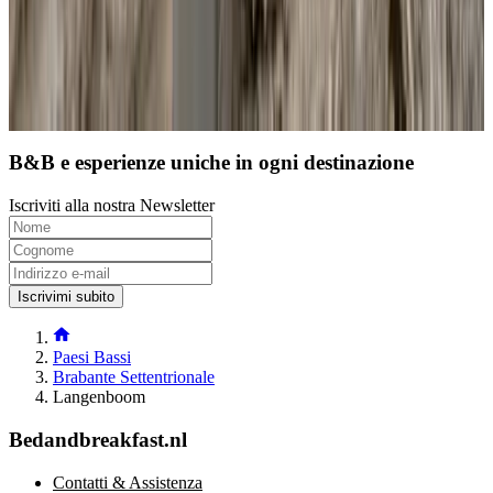
1
2
3
4
5
B&B e esperienze uniche in ogni destinazione
Iscriviti alla nostra Newsletter
Iscrivimi subito
Paesi Bassi
Brabante Settentrionale
Langenboom
Bedandbreakfast.nl
Contatti & Assistenza