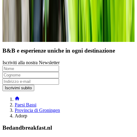
Carica pagina successiva
1
2
3
4
B&B e esperienze uniche in ogni destinazione
Iscriviti alla nostra Newsletter
Iscrivimi subito
Paesi Bassi
Provincia di Groningen
Adorp
Bedandbreakfast.nl