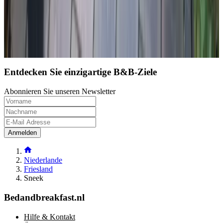
1
2
3
4
5
Entdecken Sie einzigartige B&B-Ziele
Abonnieren Sie unseren Newsletter
Anmelden
Niederlande
Friesland
Sneek
Bedandbreakfast.nl
Hilfe & Kontakt