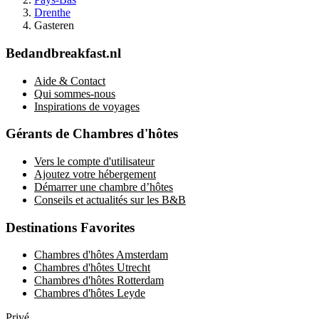
Drenthe
Gasteren
Bedandbreakfast.nl
Aide & Contact
Qui sommes-nous
Inspirations de voyages
Gérants de Chambres d'hôtes
Vers le compte d'utilisateur
Ajoutez votre hébergement
Démarrer une chambre d’hôtes
Conseils et actualités sur les B&B
Destinations Favorites
Chambres d'hôtes Amsterdam
Chambres d'hôtes Utrecht
Chambres d'hôtes Rotterdam
Chambres d'hôtes Leyde
Privé