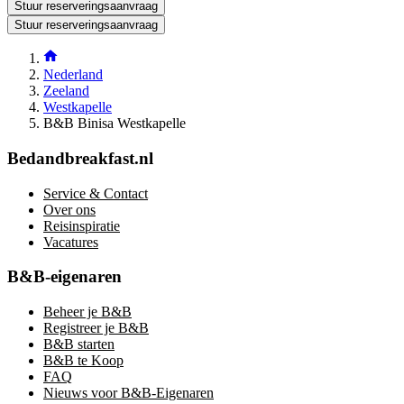
Stuur reserveringsaanvraag
Stuur reserveringsaanvraag
Nederland
Zeeland
Westkapelle
B&B Binisa Westkapelle
Bedandbreakfast.nl
Service & Contact
Over ons
Reisinspiratie
Vacatures
B&B-eigenaren
Beheer je B&B
Registreer je B&B
B&B starten
B&B te Koop
FAQ
Nieuws voor B&B-Eigenaren