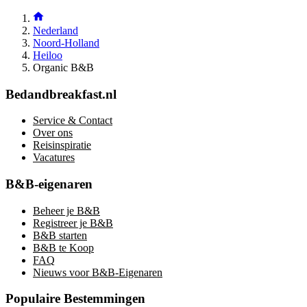
Nederland
Noord-Holland
Heiloo
Organic B&B
Bedandbreakfast.nl
Service & Contact
Over ons
Reisinspiratie
Vacatures
B&B-eigenaren
Beheer je B&B
Registreer je B&B
B&B starten
B&B te Koop
FAQ
Nieuws voor B&B-Eigenaren
Populaire Bestemmingen