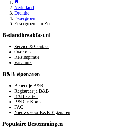
Nederland
Drenthe
Eesergroen
Eesergroen aan Zee
Bedandbreakfast.nl
Service & Contact
Over ons
Reisinspiratie
Vacatures
B&B-eigenaren
Beheer je B&B
Registreer je B&B
B&B starten
B&B te Koop
FAQ
Nieuws voor B&B-Eigenaren
Populaire Bestemmingen