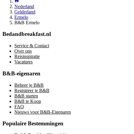
Nederland
Gelderland
Ermelo
B&B Ermelo
Bedandbreakfast.nl
Service & Contact
Over ons
Reisinspiratie
Vacatures
B&B-eigenaren
Beheer je B&B
Registreer je B&B
B&B starten
B&B te Koop
FAQ
Nieuws voor B&B-Eigenaren
Populaire Bestemmingen